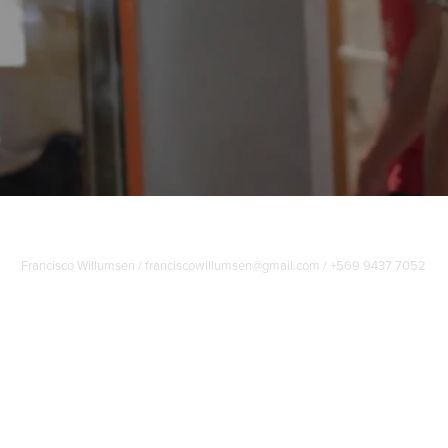
Francisco Willumsen / franciscowillumsen@gmail.com / +569 9437 7052