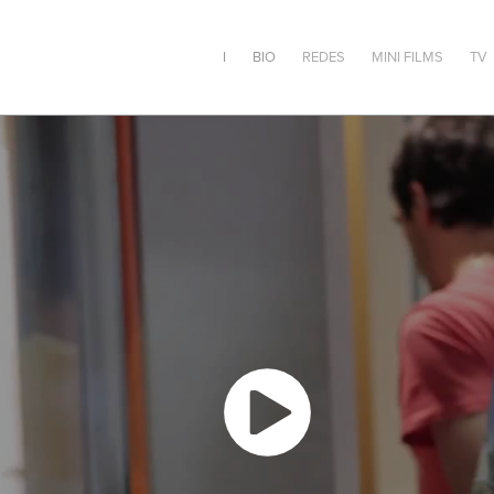
I
BIO
REDES
MINI FILMS
TV