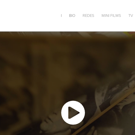
I
BIO
REDES
MINI FILMS
TV