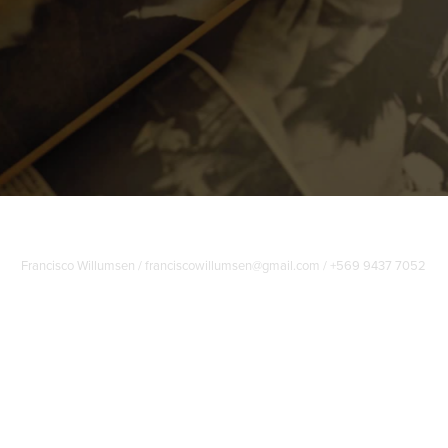
Francisco Willumsen / franciscowillumsen@gmail.com / +569 9437 7052